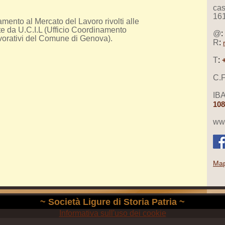
cas
16
amento al Mercato del Lavoro rivolti alle
e da U.C.I.L (Ufficio Coordinamento
@
:
vorativi del Comune di Genova).
R
:
T
:
C.F
IB
108
www
Map
~ Società Ligure di Storia Patria ~
Informativa sull'uso dei cookie