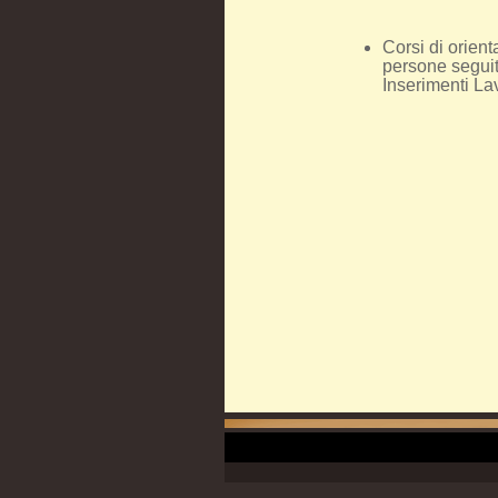
Corsi di orient
persone seguit
Inserimenti La