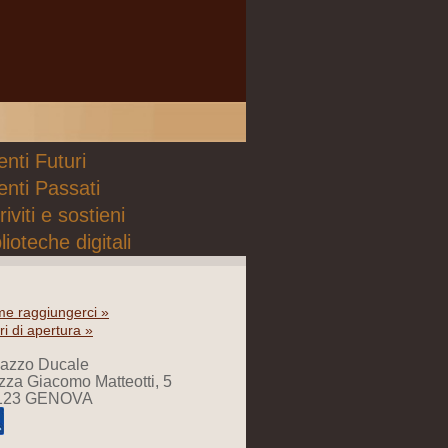
nti Futuri
enti Passati
riviti e sostieni
lioteche digitali
e raggiungerci »
ri di apertura »
lazzo Ducale
zza Giacomo Matteotti, 5
123 GENOVA