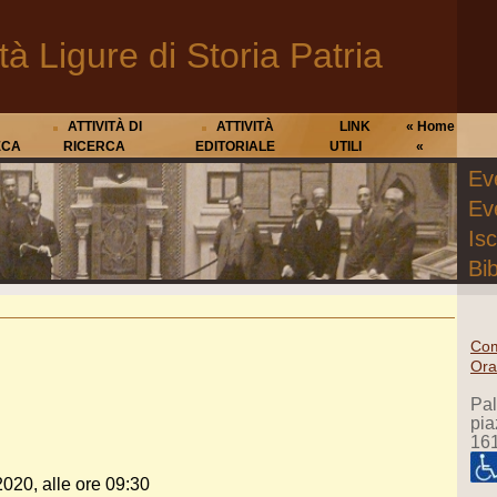
tà Ligure di Storia Patria
ATTIVITÀ DI
ATTIVITÀ
LINK
« Home
ECA
RICERCA
EDITORIALE
UTILI
«
Eve
Ev
Isc
Bib
Com
Ora
Pa
pia
16
020, alle ore 09:30