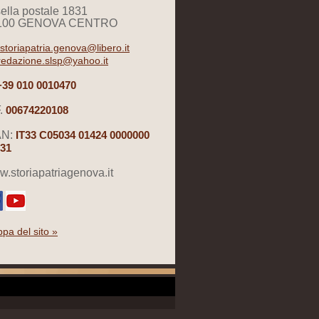
ella postale 1831
100 GENOVA CENTRO
storiapatria.genova@libero.it
redazione.slsp@yahoo.it
+39 010 0010470
.
00674220108
AN:
IT33 C05034 01424 0000000
31
.storiapatriagenova.it
pa del sito »