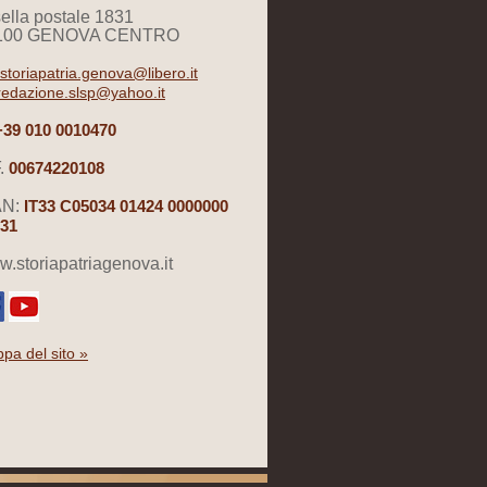
ella postale 1831
100 GENOVA CENTRO
storiapatria.genova@libero.it
redazione.slsp@yahoo.it
+39 010 0010470
.
00674220108
AN:
IT33 C05034 01424 0000000
31
.storiapatriagenova.it
pa del sito »