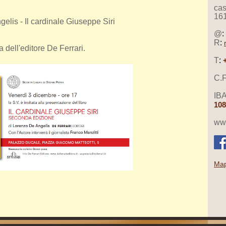
cas
16
elis - Il cardinale Giuseppe Siri
@
:
R
:
 dell'editore De Ferrari.
T
:
C.F
IB
108
www
Map