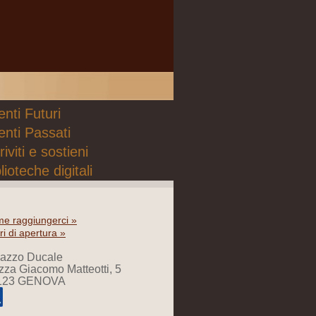
nti Futuri
enti Passati
riviti e sostieni
lioteche digitali
e raggiungerci »
ri di apertura »
lazzo Ducale
zza Giacomo Matteotti, 5
123 GENOVA