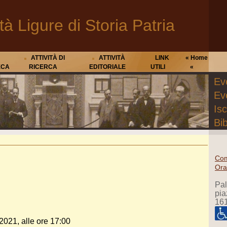
tà Ligure di Storia Patria
ATTIVITÀ DI
ATTIVITÀ
LINK
« Home
ECA
RICERCA
EDITORIALE
UTILI
«
Eve
Ev
Isc
Bib
Com
Ora
Pa
pia
16
2021, alle ore 17:00