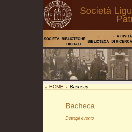
Società Ligu
Pat
ATTIVITÀ
SOCIETÀ
BIBLIOTECHE
BIBLIOTECA
DI RICERC
DIGITALI
HOME
Bacheca
Bacheca
Dettagli evento