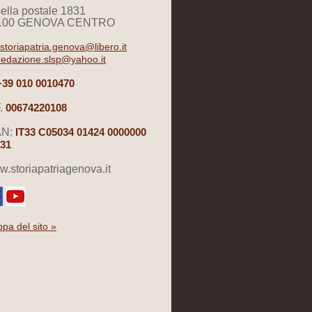
ella postale 1831
100 GENOVA CENTRO
storiapatria.genova@libero.it
redazione.slsp@yahoo.it
+39 010 0010470
.
00674220108
AN:
IT33 C05034 01424 0000000
31
.storiapatriagenova.it
pa del sito »