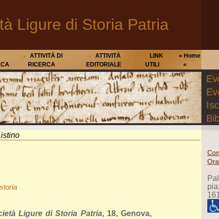
tà Ligure di Storia Patria
ATTIVITÀ DI
ATTIVITÀ
LINK
« Home
ECA
RICERCA
EDITORIALE
UTILI
«
Eve
Ev
Isc
Bib
istino
Com
Ora
Pa
pia
storia
16
ietà Ligure di Storia Patria
, 18, Genova,