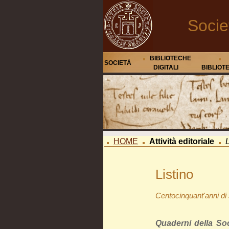
Socie
BIBLIOTECHE
SOCIETÀ
DIGITALI
BIBLIOT
HOME
Attività editoriale
L
Listino
Centocinquant'anni di 
Quaderni della Soc