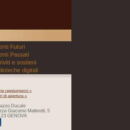
nti Futuri
enti Passati
riviti e sostieni
lioteche digitali
e raggiungerci »
ri di apertura »
lazzo Ducale
zza Giacomo Matteotti, 5
123 GENOVA