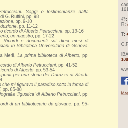
cas
16
etrucciani. Saggi e testimonianze dalla
 di G. Ruffini, pp. 98
@
:
azione
, pp. 9-10
R
:
oduzione
, pp. 11-12
io ricordo di Alberto Petrucciani
, pp. 13-16
T
:
erto, un maestro
, pp. 17-22
a,
Ricordi e documenti sui dieci mesi di
C.F
ciani in Biblioteca Universitaria di Genova
,
IB
a Merli,
La prima biblioteca di Alberto
, pp.
108
ricordo di Alberto Petrucciani
, pp. 41-52
www
icordo di Alberto
, pp. 53-54
punti per una storia dei Durazzo di Strada
84
o che mi figuravo il paradiso sotto la forma di
”
, pp. 85-88
Map
iografia ‘ligustica’ di Alberto Petrucciani
, pp.
ordi di un bibliotecario da giovane
, pp. 95-