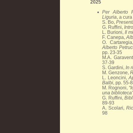
2025
Per Alberto P
Liguria
, a cura
S. Bo,
Present
G. Ruffini,
Intr
L. Burioni,
Il m
F. Canepa,
Alb
O. Cartaregi
Alberto Petruc
pp. 23-35
M.A. Garavent
37-39
S. Gardini,
In 
M. Genzone,
R
L. Leoncini,
Ap
Balbi
, pp. 55-
M. Rognoni,
“I
una biblioteca
G. Ruffini,
Bibl
89-93
A. Scolari,
Ric
98