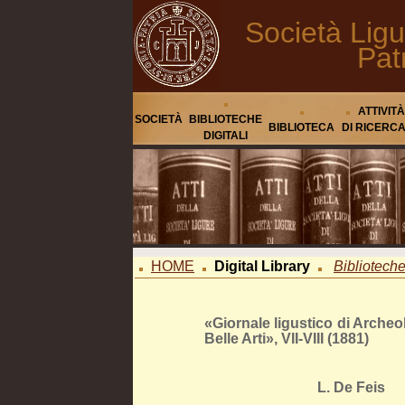
Società Ligu
Pat
ATTIVITÀ
SOCIETÀ
BIBLIOTECHE
BIBLIOTECA
DI RICERC
DIGITALI
HOME
Digital Library
Biblioteche 
«Giornale ligustico di Archeol
Belle Arti», VII-VIII (1881)
L. De Feis