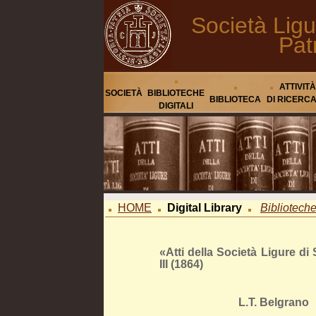
Società Ligu
Pat
ATTIVITÀ
SOCIETÀ
BIBLIOTECHE
BIBLIOTECA
DI RICERC
DIGITALI
HOME
Digital Library
Biblioteche 
«Atti della Società Ligure di 
III (1864)
L.T. Belgrano