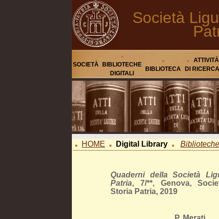
Società Ligu
Pat
ATTIVITÀ
SOCIETÀ
BIBLIOTECHE
BIBLIOTECA
DI RICERC
DIGITALI
HOME
Digital Library
Biblioteche 
Quaderni della Società Lig
Patria
, 7/**, Genova, Soci
Storia Patria, 2019
P. Merati