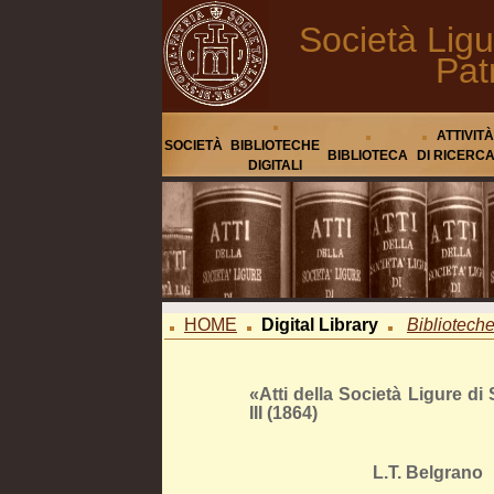
Società Ligu
Pat
ATTIVITÀ
SOCIETÀ
BIBLIOTECHE
BIBLIOTECA
DI RICERC
DIGITALI
HOME
Digital Library
Biblioteche 
«Atti della Società Ligure di 
III (1864)
L.T. Belgrano