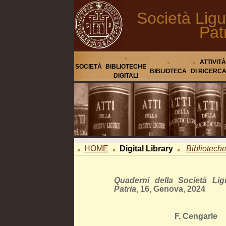
Società Ligu
Pat
ATTIVITÀ
SOCIETÀ
BIBLIOTECHE
BIBLIOTECA
DI RICERC
DIGITALI
HOME
Digital Library
Biblioteche 
Quaderni della Società Lig
Patria
, 16, Genova, 2024
F. Cengarle